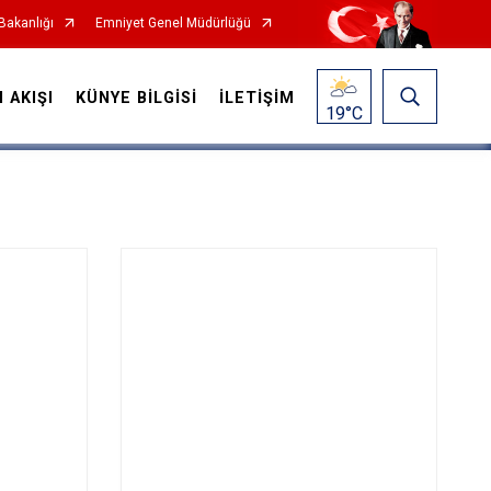
 Bakanlığı
Emniyet Genel Müdürlüğü
N AKIŞI
KÜNYE BİLGİSİ
İLETİŞİM
19
°C