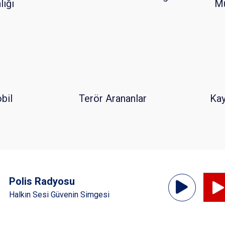
ığı
Mü
bil
Terör Arananlar
Kay
Ses
Polis Radyosu
Oynatıcı
Halkın Sesi Güvenin Simgesi