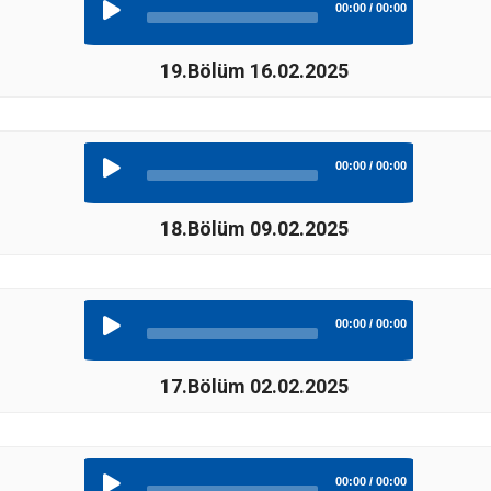
00:00
/
00:00
Oynatıcı
19.Bölüm 16.02.2025
Ses
00:00
/
00:00
Oynatıcı
18.Bölüm 09.02.2025
Ses
00:00
/
00:00
Oynatıcı
17.Bölüm 02.02.2025
Ses
00:00
/
00:00