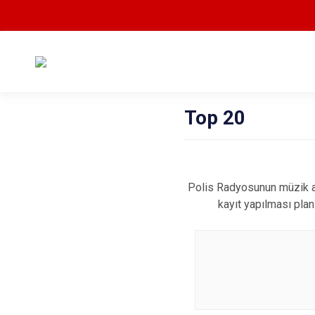
Top 20
Polis Radyosunun müzik anl
kayıt yapılması pla