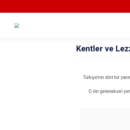
Kentler ve Lez
Türkiye’nin dört bir yan
O ilin geleneksel ye