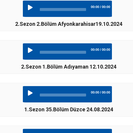
Ses
00:00
/
00:00
Oynatıcı
2.Sezon 2.Bölüm Afyonkarahisar19.10.2024
Ses
00:00
/
00:00
Oynatıcı
2.Sezon 1.Bölüm Adıyaman 12.10.2024
Ses
00:00
/
00:00
Oynatıcı
1.Sezon 35.Bölüm Düzce 24.08.2024
Ses