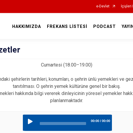
e-Devlet
İçişleri
HAKKIMIZDA
FREKANS LİSTESİ
PODCAST
YAYI
zetler
Cumartesi (18.00–19.00)
ındaki şehirlerin tarihleri, konumları, o şehrin ünlü yemekleri ve g
tanıtılması. O şehrin yemek kültürüne genel bir bakış.
mekleri hakkında bilgi vererek dinleyicinin yöresel yemekler hakkı
planlanmaktadır.
Ses
00:00
/
00:00
Oynatıcı